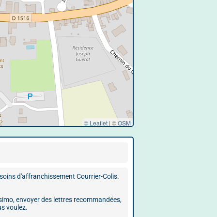
© Leaflet
|
©
OSM
oins d'affranchissement Courrier-Colis.
issimo, envoyer des lettres recommandées,
us voulez.