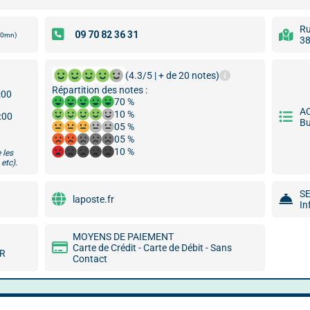
Ru
00mn)
38
(4.3/5 | + de 20 notes)
Répartition des notes :
:00
70 %
A
10 %
7:00
Bu
05 %
05 %
10 %
 les
etc).
S
laposte.fr
In
MOYENS DE PAIEMENT
Carte de Crédit - Carte de Débit - Sans
MR
Contact